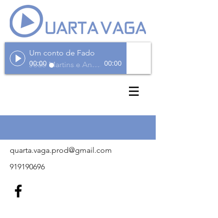
Um conto de Fado
00:00
00:00
João Martins e André Teixeira
quarta.vaga.prod@gmail.com
919190696