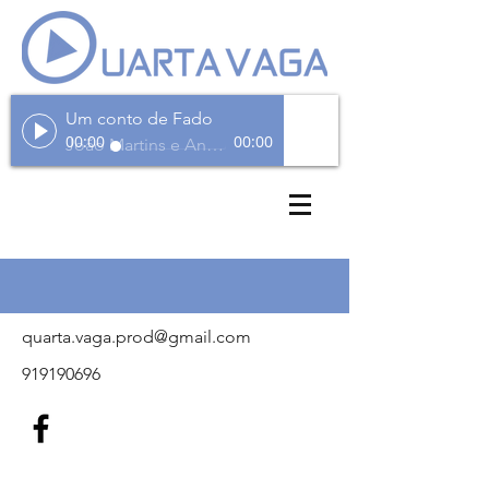
Um conto de Fado
00:00
00:00
João Martins e André Teixeira
quarta.vaga.prod@gmail.com
919190696